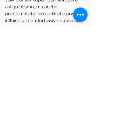
astigmatismo, ma anche 
problematiche più sottili che possono 
influire sul comfort visivo quotidiano.
Prenota oggi la tua analisi visiva 
optometrica completa
Ottobre è il momento ideale per 
prenderti cura della tua vista.
 Non 
rimandare: una visione nitida e 
confortevole fa la differenza in ogni 
momento della giornata.
Presso 
Ottica Vista 2000 a Torino 
utilizziamo strumentazione 
all'avanguardia e dedichiamo il 
tempo necessario per comprendere 
le tue esigenze e proporti le soluzioni 