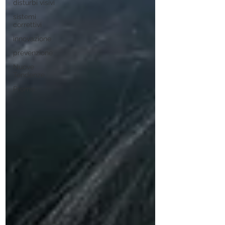
disturbi visivi
sistemi
correttivi
innovazione
prevenzione
Nuove
Tendenze
Promo