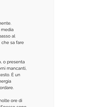
mente. 
n media 
basso al 
o che sa fare 
, o presenta 
orni mancanti, 
testo. È un 
ergia 
ordare.
molte ore di 
i. Spesso sono 