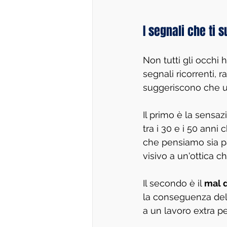
I segnali che ti 
Non tutti gli occhi
segnali ricorrenti, 
suggeriscono che u
Il primo è la sensaz
tra i 30 e i 50 anni
che pensiamo sia pa
visivo a un'ottica 
Il secondo è il 
mal d
la conseguenza dell
a un lavoro extra p