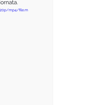
iornata.
720p/mp4/file.m