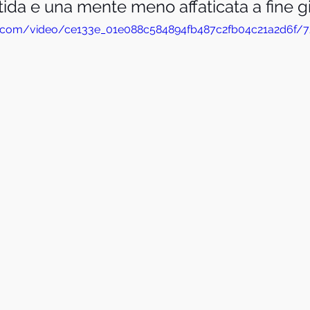
itida e una mente meno affaticata a fine g
tic.com/video/ce133e_01e088c584894fb487c2fb04c21a2d6f/