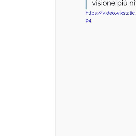
visione più n
https://video.wixsta
p4