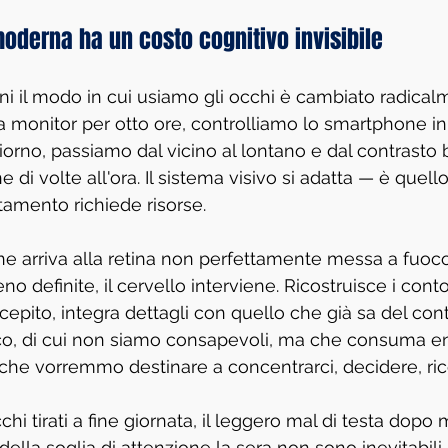
moderna ha un costo cognitivo invisibile
nni il modo in cui usiamo gli occhi è cambiato radical
 monitor per otto ore, controlliamo lo smartphone i
iorno, passiamo dal vicino al lontano e dal contrasto 
 di volte all'ora. Il sistema visivo si adatta — è quell
amento richiede risorse.
 arriva alla retina non perfettamente messa a fuoco
o definite, il cervello interviene. Ricostruisce i cont
rcepito, integra dettagli con quello che già sa del con
o, di cui non siamo consapevoli, ma che consuma en
a che vorremmo destinare a concentrarci, decidere, ric
hi tirati a fine giornata, il leggero mal di testa dopo 
 della soglia di attenzione la sera non sono inevitabil