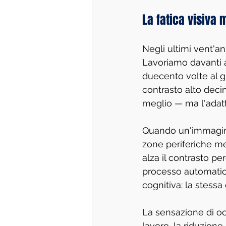
La fatica visiva 
Negli ultimi vent'a
Lavoriamo davanti a
duecento volte al g
contrasto alto decine
meglio — ma l'adatt
Quando un'immagine
zone periferiche men
alza il contrasto pe
processo automatic
cognitiva: la stess
La sensazione di occ
lavoro, la riduzione