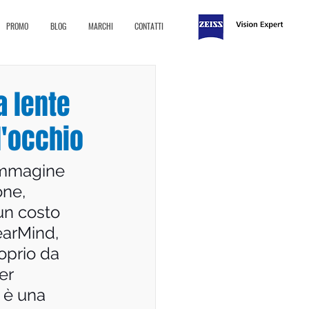
PROMO
BLOG
MARCHI
CONTATTI
a lente
l'occhio
 immagine 
ne, 
un costo 
earMind, 
oprio da 
er 
o è una 