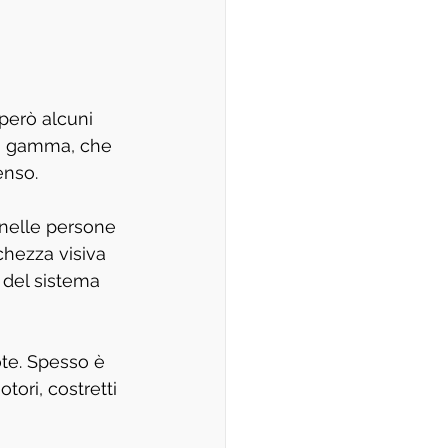
però alcuni 
lla gamma, che 
enso.
 nelle persone 
chezza visiva 
 del sistema 
ote. Spesso è 
ori, costretti 