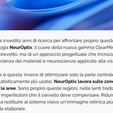
 investito anni di ricerca per affrontare proprio quest
ogia 
NeurOptix
, il cuore della nuova gamma ClearMin
 brevetto, ma di un approccio progettuale che incrocia 
cienza dei materiali e neuroscienze applicate alla vis
è questa: invece di ottimizzare solo la parte central
tatisticamente più usata), 
NeurOptix lavora sulle zone
 le aree
. Sono proprio queste regioni, nelle lenti tradiz
 imperfezioni che il cervello deve compensare. Ridur
ca restituire al sistema visivo un'immagine retinica pi
da elaborare.