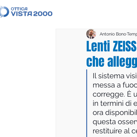
Antonio Bono
Tempo
Lenti ZEIS
che allegg
Il sistema vi
messa a fuoc
corregge. È u
in termini di
ora disponibi
questa osserv
restituire al 