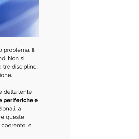
o problema. Il 
d. Non si 
tre discipline: 
ione.
e della lente 
 periferiche e 
ionali, a 
re queste 
ù coerente, e 