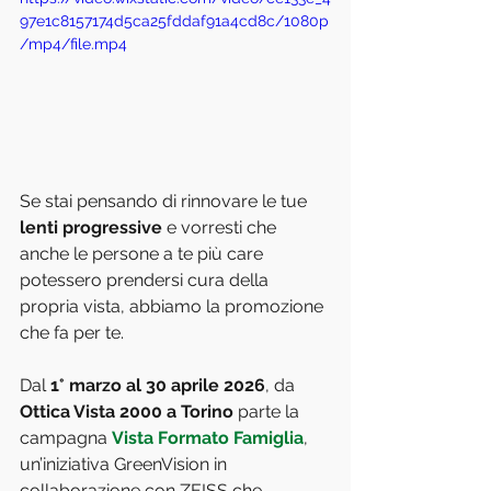
97e1c8157174d5ca25fddaf91a4cd8c/1080p
/mp4/file.mp4
Se stai pensando di rinnovare le tue 
lenti progressive
 e vorresti che 
anche le persone a te più care 
potessero prendersi cura della 
propria vista, abbiamo la promozione 
che fa per te.
Dal 
1° marzo al 30 aprile 2026
, da 
Ottica Vista 2000 a Torino
 parte la 
campagna 
Vista Formato Famiglia
, 
un’iniziativa GreenVision in 
collaborazione con ZEISS che 